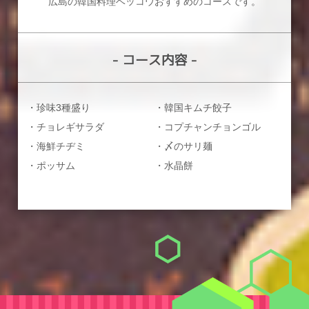
広島の韓国料理ベッコウおすすめのコースです。
- コース内容 -
・珍味3種盛り
・韓国キムチ餃子
・チョレギサラダ
・コプチャンチョンゴル
・海鮮チヂミ
・〆のサリ麺
・ポッサム
・水晶餅