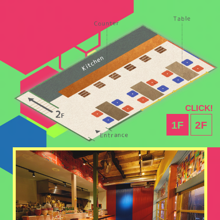
CLICK!
1F
2F