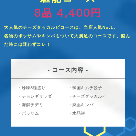
8品 4,400円
大人気のチーズタッカルビコースは、当店人気No.1。
名物のポッサムやキンパもついて大満足のコースです。悩ん
だ時には迷わずコレ！
- コース内容 -
・珍味3種盛り
・韓国キムチ餃子
・チョレギサラダ
・チーズダッカルビ
・海鮮チヂミ
・麻薬キンパ
・ポッサム
・水晶餅