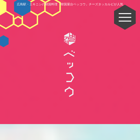
広島駅・エキニシの韓国料理「韓国屋台ベッコウ」チーズタッカルビが人気