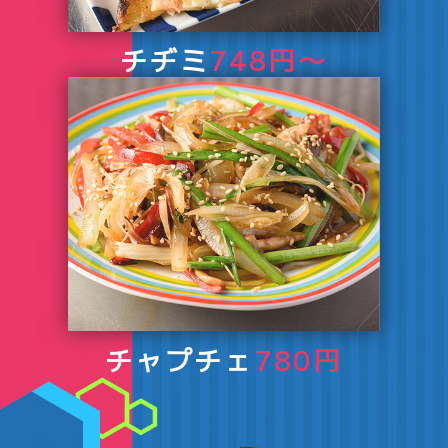
チヂミ
748円～
チャプチェ
780円